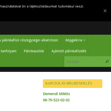
k
Rólam
Regisztráció-belépés
Hírek
Adatvédelmi tájékoztató
használatával ön a tájékoztatásunkat tudomásul veszi.
A pálinkafőző részegységei alkatrészei
Képgaléria
ő tanfolyam
Pálinkaszótár
Ajánlott pálinkafőzdék
KAPCSOLAT-MEGRENDELÉS
Demendi Miklós
06-70-522-02-02