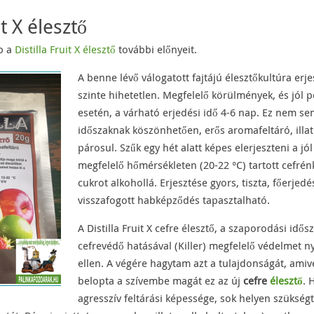
it X élesztő
b a
Distilla Fruit X élesztő
további előnyeit.
A benne lévő válogatott fajtájú élesztőkultúra erj
szinte hihetetlen. Megfelelő körülmények, és jól 
esetén, a várható erjedési idő 4-6 nap. Ez nem se
időszaknak köszönhetően, erős aromafeltáró, illa
párosul. Szűk egy hét alatt képes elerjeszteni a jól 
megfelelő hőmérsékleten (20-22 °C) tartott cefré
cukrot alkohollá. Erjesztése gyors, tiszta, főerjed
visszafogott habképződés tapasztalható.
A Distilla Fruit X cefre élesztő, a szaporodási idő
cefrevédő hatásával (Killer) megfelelő védelmet n
ellen. A végére hagytam azt a tulajdonságát, ami
belopta a szívembe magát ez az új
cefre
élesztő
. 
agresszív feltárási képessége, sok helyen szükségt