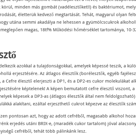
 körül, minden más gombát (vadélesztőket!!) és baktériumot, mely
orodását, életterük kedvező megtartását. Tehát, magyarul olyan fel
gy utána semmi akadálya ne lehessen a gyümölcscukrok alkohollá
a meglepően magas, 18tf% Működési hőmérséklet tartománya, 10-3
sztő
ndelkezik azokkal a tulajdonságokkal, amelyek képessé teszik, a kül
ollá erjesztésére. Az átlagos élesztők (borélesztők, egyéb fajélesz
 a Cefre élesztő elerjeszti a DP1, és a DP2-es cukor molekulákat a
jesztésére képtelenek! A képen bemutatott cefre élesztő viszont, a 
elyek képesek a DP3-as (átlagos élesztők által nem feldolgozható)
ákká alakítani, ezáltal erjeszthető cukrot képezve az élesztők szá
gészen pontosan azt, hogy az adott cefréből, magasabb alkohol ho
énk erjedés utáni BRIX-e, (maradék cukor tartalom) jóval alacson
iségű cefréből, tehát több pálinkánk lesz.