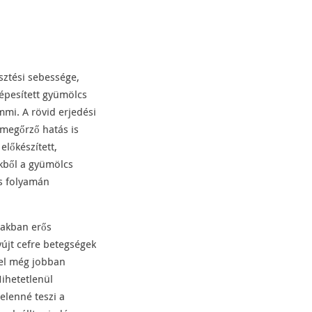
esztési sebessége,
pépesített gyümölcs
mmi. A rövid erjedési
tmegőrző hatás is
előkészített,
nkből a gyümölcs
és folyamán
szakban erős
yújt cefre betegségek
vel még jobban
Hihetetlenül
elenné teszi a