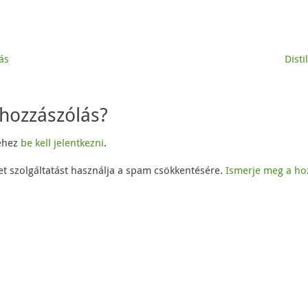
ás
Disti
hozzászólás?
éhez
be kell jelentkezni
.
et szolgáltatást használja a spam csökkentésére.
Ismerje meg a ho