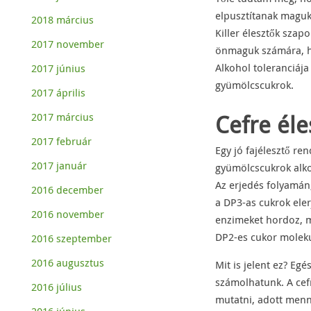
elpusztítanak maguk
2018 március
Killer élesztők szap
2017 november
önmaguk számára, ho
Alkohol toleranciáj
2017 június
gyümölcscukrok.
2017 április
Cefre éle
2017 március
2017 február
Egy jó fajélesztő re
2017 január
gyümölcscukrok alkoh
Az erjedés folyamán,
2016 december
a DP3-as cukrok eler
2016 november
enzimeket hordoz, m
DP2-es cukor molekul
2016 szeptember
2016 augusztus
Mit is jelent ez? E
számolhatunk. A cefr
2016 július
mutatni, adott menny