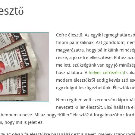
esztő
Cefre élesztő. Az egyik legmeghatároz
finom pálinkáknak! Azt gondolom, nem
magyarázatra, hogy pálinkáink minősé
része, a jó cefre elkészítése. Ehhez a
mellett, szükségünk van egy jó minőség
használatára. A
helyes cefrézésről
soka
modern élesztőkről eddig kevés szó es
egy dolgot leszögezhetünk: Élesztők nél
Nem régiben volt szerencsém kipróbáln
nevezett Killer élesztőt. Első hallásra e
t bennem a neve. Mi az hogy “Killer” élesztő? A forgalmazóhoz for
 hogy mit is jelet ez.
gy az olyan fajélesztőkre használják ezt a nevet, melyek szaporod