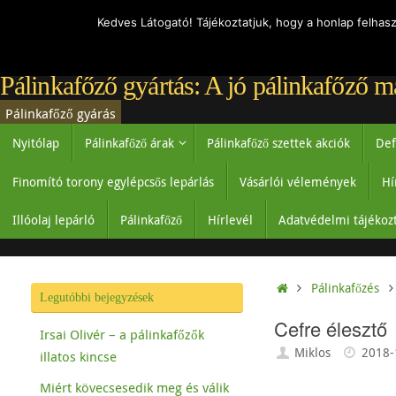
Kedves Látogató! Tájékoztatjuk, hogy a honlap felhas
Pálinkafőző gyártás: A jó pálinkafőző m
Pálinkafőző gyárás
Nyitólap
Pálinkafőző árak
Pálinkafőző szettek akciók
Def
Finomító torony egylépcsős lepárlás
Vásárlói vélemények
Hí
Illóolaj lepárló
Pálinkafőző
Hírlevél
Adatvédelmi tájékoz
Pálinkafőzés
Legutóbbi bejegyzések
Cefre élesztő
Irsai Olivér – a pálinkafőzők
Miklos
2018-
illatos kincse
Miért kövecsesedik meg és válik