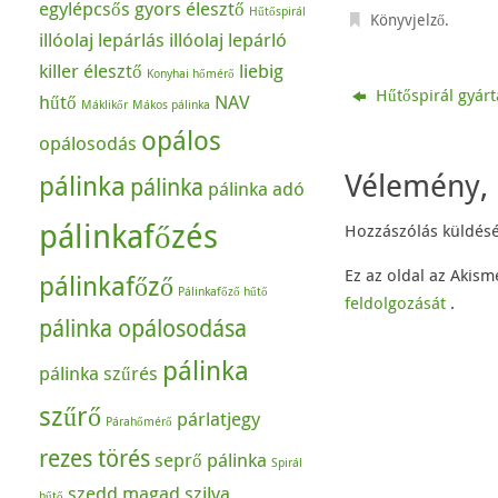
o
o
egylépcsős
gyors élesztő
Hűtőspirál
p
s
Könyvjelző
.
r
h
illóolaj lepárlás
illóolaj lepárló
i
a
n
r
killer élesztő
liebig
t
e
Konyhai hőmérő
(
o
Hűtőspirál gyárt
O
n
hűtő
NAV
Máklikőr
Mákos pálinka
p
F
e
a
opálos
n
c
opálosodás
s
e
i
b
Vélemény, 
n
o
pálinka
pálinka
pálinka adó
n
o
e
k
w
(
pálinkafőzés
Hozzászólás küldés
w
O
i
p
n
e
d
n
Ez az oldal az Akism
pálinkafőző
o
s
Pálinkafőző hűtő
w
i
feldolgozását
.
)
n
pálinka opálosodása
n
e
w
pálinka
w
pálinka szűrés
i
n
d
szűrő
párlatjegy
o
Párahőmérő
w
)
rezes törés
seprő pálinka
Spirál
szedd magad
szilva
hűtő