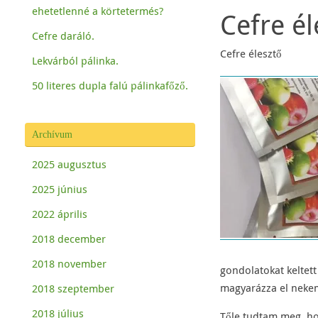
ehetetlenné a körtetermés?
Cefre él
Cefre daráló.
Cefre élesztő
Lekvárból pálinka.
50 literes dupla falú pálinkafőző.
Archívum
2025 augusztus
2025 június
2022 április
2018 december
2018 november
gondolatokat keltet
magyarázza el nekem,
2018 szeptember
2018 július
Tőle tudtam meg, ho