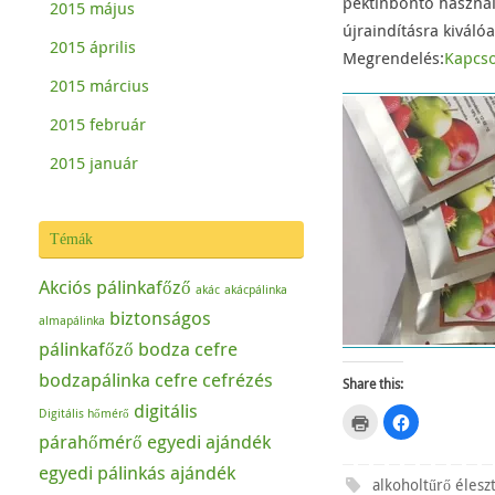
pektinbontó használa
2015 május
újraindításra kiváló
2015 április
Megrendelés:
Kapcso
2015 március
2015 február
2015 január
Témák
Akciós pálinkafőző
akác
akácpálinka
biztonságos
almapálinka
pálinkafőző
bodza cefre
bodzapálinka
cefre
cefrézés
Share this:
digitális
Digitális hőmérő
C
C
l
l
párahőmérő
egyedi ajándék
i
i
c
c
egyedi pálinkás ajándék
k
k
t
t
alkoholtűrő élesz