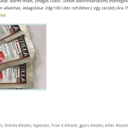
tát. Bármi miatt, (magas cukor, illetve alkoholtartalom) esetlegese
an alkalmas. Adagolása: 20g/100 Liter cefrékhez.( egy zacskó) Ára 7
lat
tő
,
Distilla élesztő
,
fajéesztő
,
Fruit X élesztő
,
gyors élesztő
,
killer éleszt