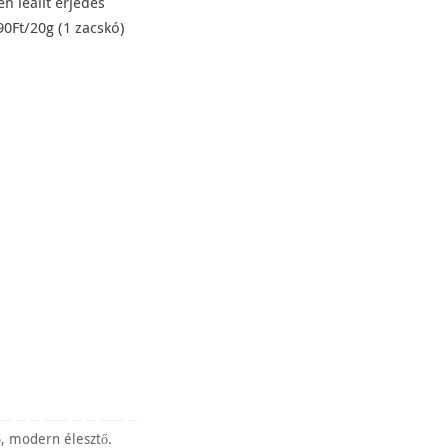
n leállt erjedés
90Ft/20g (1 zacskó)
ő
,
modern élesztő
.