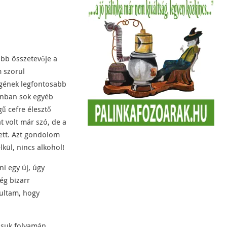
óbb összetevője a
 szorul
gének legfontosabb
zonban sok egyéb
ű cefre élesztő
t volt már szó, de a
ett. Azt gondolom
kül, nincs alkohol!
i egy új, úgy
lég bizarr
dultam, hogy
ásuk folyamán,