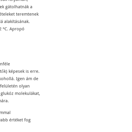
ek gátolhatnák a
tételeket teremtenek
 alakításának.
2 °C. Apropó
önféle
tők) képesek is erre.
lkohollá. Igen ám de
felületén olyan
 glukóz molekulákat,
mára.
zammal
yabb értéket fog