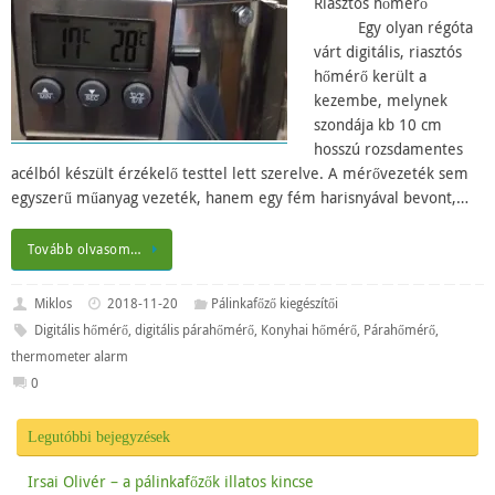
Riasztós hőmérő
Egy olyan régóta
várt digitális, riasztós
hőmérő került a
kezembe, melynek
szondája kb 10 cm
hosszú rozsdamentes
acélból készült érzékelő testtel lett szerelve. A mérővezeték sem
egyszerű műanyag vezeték, hanem egy fém harisnyával bevont,…
Tovább olvasom…
Miklos
2018-11-20
Pálinkafőző kiegészítői
Digitális hőmérő
,
digitális párahőmérő
,
Konyhai hőmérő
,
Párahőmérő
,
thermometer alarm
0
Legutóbbi bejegyzések
Irsai Olivér – a pálinkafőzők illatos kincse