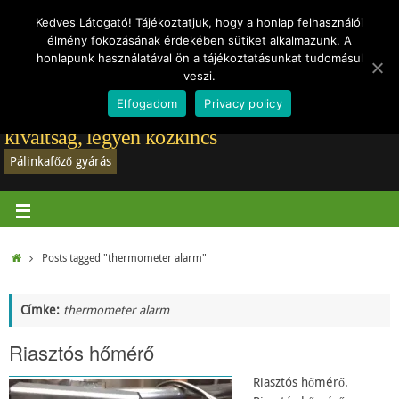
Törvények
Vásárlói vélemények
Rólam
Regisztráció-belépés
Hírek
Kedves Látogató! Tájékoztatjuk, hogy a honlap felhasználói
élmény fokozásának érdekében sütiket alkalmazunk. A
Adatvédelmi tájékoztató
honlapunk használatával ön a tájékoztatásunkat tudomásul
veszi.
Elfogadom
Privacy policy
Pálinkafőző gyártás: A jó pálinkafőző már nem
kiváltság, legyen közkincs
Pálinkafőző gyárás
Posts tagged "thermometer alarm"
Címke:
thermometer alarm
Riasztós hőmérő
Riasztós hőmérő.