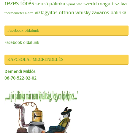
rezes törés
seprő pálinka
szedd magad
szilva
Spirál hűtő
vízlágyítás otthon
whisky
zavaros pálinka
thermometer alarm
Facebook oldalunk
Facebook oldalunk
KAPCSOLAT-MEGRENDELÉS
Demendi Miklós
06-70-522-02-02