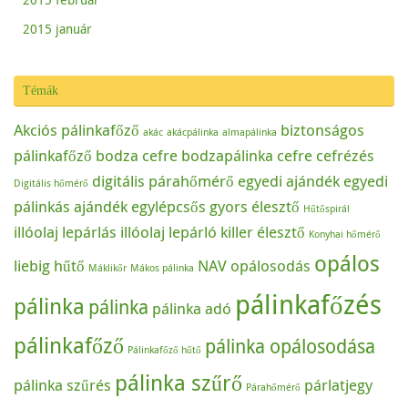
2015 január
Témák
Akciós pálinkafőző
biztonságos
akác
akácpálinka
almapálinka
pálinkafőző
bodza cefre
bodzapálinka
cefre
cefrézés
digitális párahőmérő
egyedi ajándék
egyedi
Digitális hőmérő
pálinkás ajándék
egylépcsős
gyors élesztő
Hűtőspirál
illóolaj lepárlás
illóolaj lepárló
killer élesztő
Konyhai hőmérő
opálos
liebig hűtő
NAV
opálosodás
Máklikőr
Mákos pálinka
pálinkafőzés
pálinka
pálinka
pálinka adó
pálinkafőző
pálinka opálosodása
Pálinkafőző hűtő
pálinka szűrő
pálinka szűrés
párlatjegy
Párahőmérő