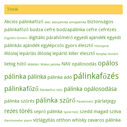
Témák
Akciós pálinkafőző
biztonságos
akác
akácpálinka
almapálinka
pálinkafőző
bodza cefre
bodzapálinka
cefre
cefrézés
digitális párahőmérő
egyedi ajándék
egyedi
Digitális hőmérő
pálinkás ajándék
egylépcsős
gyors élesztő
Hűtőspirál
illóolaj lepárlás
illóolaj lepárló
killer élesztő
Konyhai hőmérő
opálos
liebig hűtő
NAV
opálosodás
Máklikőr
Mákos pálinka
pálinkafőzés
pálinka
pálinka
pálinka adó
pálinkafőző
pálinka opálosodása
Pálinkafőző hűtő
pálinka szűrő
pálinka szűrés
párlatjegy
Párahőmérő
rezes törés
seprő pálinka
szedd magad
szilva
Spirál hűtő
vízlágyítás otthon
whisky
zavaros pálinka
thermometer alarm