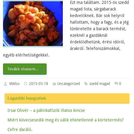
Ezt ma találtam. 2015-ös szedd
magad lista, sárgabarack
kedvelőknek. Bár sok helyről
hallottam, hogy a fagy, és a jég
tönkretette a barack termést,
ezeknél a gazdáknál
érdeklődhetünk, érési időről,
árakról. Telefonszámokkal,
egyéb elérhetőségekkel.
Tovább olvasom…
Miklos
2015-05-18
Uncategorized
szedd magad
0
Legutóbbi bejegyzések
Irsai Olivér – a pálinkafőzők illatos kincse
Miért kövecsesedik meg és válik ehetetlenné a körtetermés?
Cefre daráló.