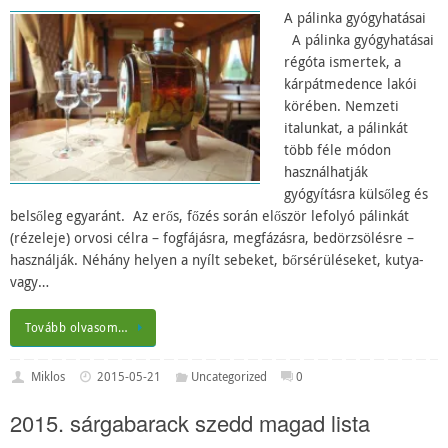
A pálinka gyógyhatásai
A pálinka gyógyhatásai
régóta ismertek, a
kárpátmedence lakói
körében. Nemzeti
italunkat, a pálinkát
több féle módon
használhatják
gyógyításra külsőleg és
belsőleg egyaránt. Az erős, főzés során először lefolyó pálinkát
(rézeleje) orvosi célra – fogfájásra, megfázásra, bedörzsölésre –
használják. Néhány helyen a nyílt sebeket, bőrsérüléseket, kutya-
vagy…
Tovább olvasom…
Miklos
2015-05-21
Uncategorized
0
2015. sárgabarack szedd magad lista