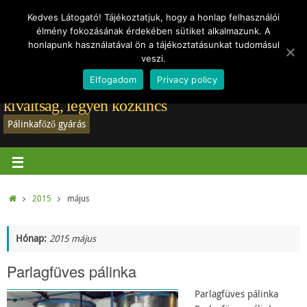
Törvények
Vásárlói vélemények
Rólam
Regisztráció-belépés
Hírek
Kedves Látogató! Tájékoztatjuk, hogy a honlap felhasználói
élmény fokozásának érdekében sütiket alkalmazunk. A
Adatvédelmi tájékoztató
honlapunk használatával ön a tájékoztatásunkat tudomásul
veszi.
Elfogadom
Privacy policy
Pálinkafőző gyártás: A jó pálinkafőző már nem
kiváltság, legyen közkincs
Pálinkafőző gyárás
2015
május
Hónap:
2015 május
Parlagfüves pálinka
Parlagfüves pálinka