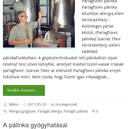
Parlagfüves pálinka
Parlagfüves pálinka
készítése allergia ellen
Vérteskethely –
Különleges párlat
készül, (Parlagfüves
pálinka) Szarvas Tibor
Vérteskethely szélén
található
pálinkafőzdéjében. A gépésztechnikusból lett pálinkafőző olyan
növényt tesz szíverősítőjébe, amelyet máshol tűzzel-vassal irtanak:
parlagfüvet. Szarvas Tibor az elkészült Parlagfüves pálinka erejét
fokolóval méri. Nem csoda, hogy főzete igazi ritkaságnak…
Tovább olvasom…
Miklos
2015-05-30
Uncategorized
Allergia gyógyszer
,
Parlagfű allergia
,
Parlagfű pálinka
0
A pálinka gyógyhatásai