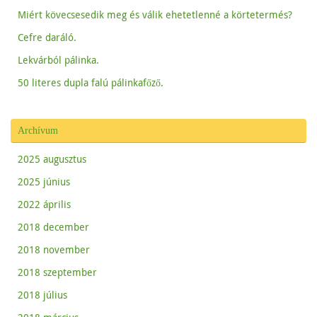
n
e
Miért kövecsesedik meg és válik ehetetlenné a körtetermés?
w
w
i
Cefre daráló.
n
d
o
Lekvárból pálinka.
w
)
50 literes dupla falú pálinkafőző.
Archívum
2025 augusztus
2025 június
2022 április
2018 december
2018 november
2018 szeptember
2018 július