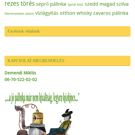
rezes törés
seprő pálinka
szedd magad
szilva
Spirál hűtő
vízlágyítás otthon
whisky
zavaros pálinka
thermometer alarm
Facebook oldalunk
KAPCSOLAT-MEGRENDELÉS
Demendi Miklós
06-70-522-02-02