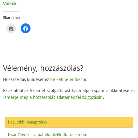
Videók
Share this:
C
C
l
l
i
i
c
c
k
k
t
t
o
o
p
s
r
h
i
a
n
r
Vélemény, hozzászólás?
t
e
(
o
O
n
p
F
Hozzászólás küldéséhez
be kell jelentkezni
.
e
a
n
c
s
e
Ez az oldal az Akismet szolgáltatást használja a spam csökkentésére.
i
b
Ismerje meg a hozzászólás adatainak feldolgozását
.
n
o
n
o
e
k
w
(
w
O
i
p
n
e
Legutóbbi bejegyzések
d
n
o
s
w
i
)
n
Irsai Olivér – a pálinkafőzők illatos kincse