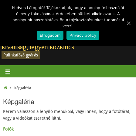
Törvények
Vásárlói vélemények
Rólam
Regisztráció-belépés
Hírek
Kedves Látogató! Tájékoztatjuk, hogy a honlap felhasználói
élmény fokozásának érdekében sütiket alkalmazunk. A
Adatvédelmi tájékoztató
honlapunk használatával ön a tájékoztatásunkat tudomásul
veszi.
Elfogadom
Privacy policy
Pálinkafőző gyártás: A jó pálinkafőző már nem
kiváltság, legyen közkincs
Pálinkafőző gyárás
Képgaléria
Képgaléria
Kérem válasszon a lenyíló menükből, vagy innen, hogy a fotótárat,
vagy a videókat szeretné látni.
Fotók