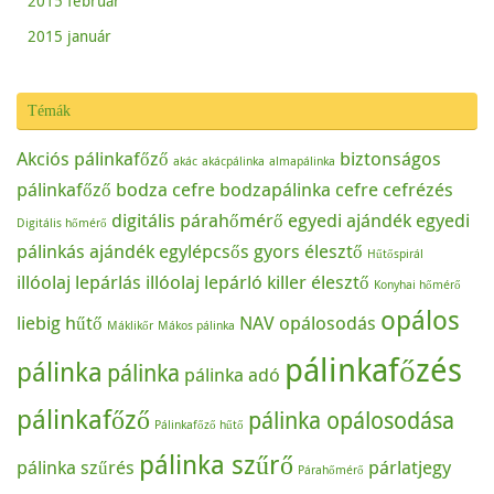
2015 február
2015 január
Témák
Akciós pálinkafőző
biztonságos
akác
akácpálinka
almapálinka
pálinkafőző
bodza cefre
bodzapálinka
cefre
cefrézés
digitális párahőmérő
egyedi ajándék
egyedi
Digitális hőmérő
pálinkás ajándék
egylépcsős
gyors élesztő
Hűtőspirál
illóolaj lepárlás
illóolaj lepárló
killer élesztő
Konyhai hőmérő
opálos
liebig hűtő
NAV
opálosodás
Máklikőr
Mákos pálinka
pálinkafőzés
pálinka
pálinka
pálinka adó
pálinkafőző
pálinka opálosodása
Pálinkafőző hűtő
pálinka szűrő
pálinka szűrés
párlatjegy
Párahőmérő