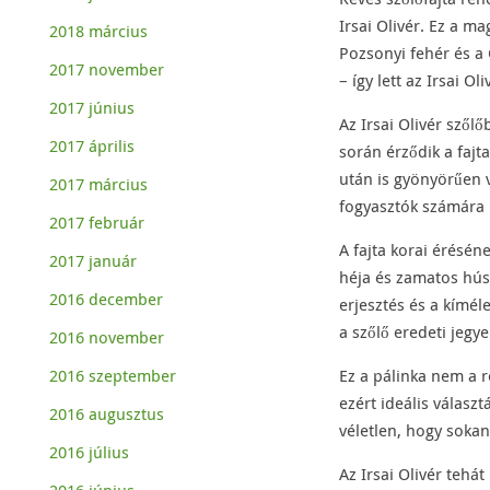
Irsai Olivér. Ez a 
2018 március
Pozsonyi fehér és a 
2017 november
– így lett az Irsai O
2017 június
Az Irsai Olivér szőlő
2017 április
során érződik a fajt
után is gyönyörűen v
2017 március
fogyasztók számára i
2017 február
A fajta korai érésé
2017 január
héja és zamatos hús
2016 december
erjesztés és a kímél
a szőlő eredeti jegy
2016 november
2016 szeptember
Ez a pálinka nem a r
ezért ideális válasz
2016 augusztus
véletlen, hogy sokan
2016 július
Az Irsai Olivér tehá