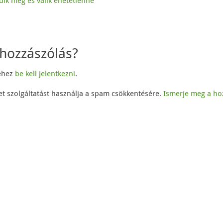
ik meg és válik ehetetlenné
hozzászólás?
éhez
be kell jelentkezni
.
et szolgáltatást használja a spam csökkentésére.
Ismerje meg a ho