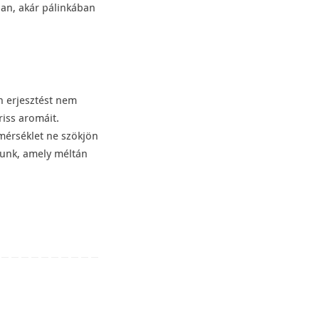
ban, akár pálinkában
on erjesztést nem
riss aromáit.
őmérséklet ne szökjön
punk, amely méltán