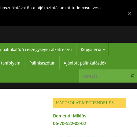
k
Rólam
Regisztráció-belépés
Hírek
Adatvédelmi tájékoztató
használatával ön a tájékoztatásunkat tudomásul veszi.
A pálinkafőző részegységei alkatrészei
Képgaléria
ő tanfolyam
Pálinkaszótár
Ajánlott pálinkafőzdék
KAPCSOLAT-MEGRENDELÉS
Demendi Miklós
06-70-522-02-02