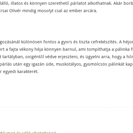
álló, illatos és könnyen szerethető párlatot alkothatnak. Akár bor
 Irsai Olivér mindig mosolyt csal az ember arcára.
olgozásánál különösen fontos a gyors és tiszta cefrekészítés. A héj
t a fajta vékony héja könnyen barnul, ami tompíthatja a pálinka f
rt tartályban, oxigéntől védve erjeszteni, és ügyelni arra, hogy a h
lepárlás után egy igazán üde, muskotályos, gyümölcsös pálinkát ka
ér egyedi karakterét.