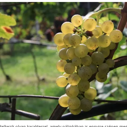
delkezik olyan karakterrel, amely pálinkában is ennyire szépen me