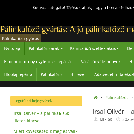
Kedves Látogató! Tájékoztatjuk, hogy a honlap felhas
Pálinkafőző gyártás: A jó pálinkafőző m
Pálinkafőző gyárás
Nyitólap
Pálinkafőző árak
Pálinkafőző szettek akciók
Def
Finomító torony egylépcsős lepárlás
Vásárlói vélemények
Hí
Illóolaj lepárló
Pálinkafőző
Hírlevél
Adatvédelmi tájékoz
Pálinkafőzés
Legutóbbi bejegyzések
Irsai Olivér – 
Irsai Olivér – a pálinkafőzők
Miklos
2025-
illatos kincse
Miért kövecsesedik meg és válik