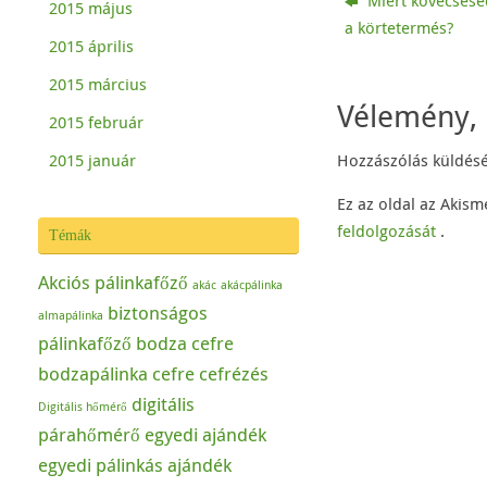
Miért kövecsesed
t
e
2015 május
(
o
a körtetermés?
O
n
p
F
2015 április
e
a
n
c
2015 március
s
e
i
b
Vélemény, 
n
o
2015 február
n
o
e
k
w
(
Hozzászólás küldés
2015 január
w
O
i
p
n
e
d
n
Ez az oldal az Akism
o
s
w
i
feldolgozását
.
Témák
)
n
n
e
w
Akciós pálinkafőző
akác
akácpálinka
w
i
biztonságos
almapálinka
n
d
pálinkafőző
bodza cefre
o
w
)
bodzapálinka
cefre
cefrézés
digitális
Digitális hőmérő
párahőmérő
egyedi ajándék
egyedi pálinkás ajándék