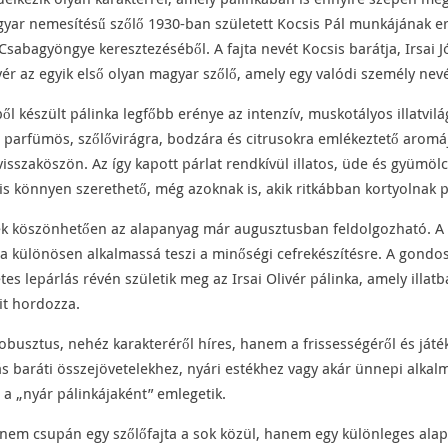
magyar nemesítésű szőlő 1930-ban született Kocsis Pál munkájának 
Csabagyöngye keresztezéséből. A fajta nevét Kocsis barátja, Irsai Jó
livér az egyik első olyan magyar szőlő, amely egy valódi személy nevét
ből készült pálinka legfőbb erénye az intenzív, muskotályos illatvil
a parfümös, szőlővirágra, bodzára és citrusokra emlékeztető aromáj
isszaköszön. Az így kapott párlat rendkívül illatos, üde és gyümölc
s könnyen szerethető, még azoknak is, akik ritkábban kortyolnak p
nek köszönhetően az alapanyag már augusztusban feldolgozható. A
a különösen alkalmassá teszi a minőségi cefrekészítésre. A gondos
etes lepárlás révén születik meg az Irsai Olivér pálinka, amely illat
eit hordozza.
obusztus, nehéz karakteréről híres, hanem a frissességéről és ját
tás baráti összejövetelekhez, nyári estékhez vagy akár ünnepi alka
 a „nyár pálinkájaként” emlegetik.
t nem csupán egy szőlőfajta a sok közül, hanem egy különleges ala