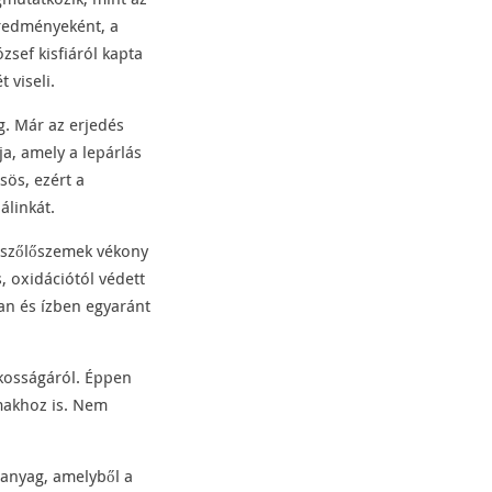
eredményeként, a
zsef kisfiáról kapta
 viseli.
ág. Már az erjedés
a, amely a lepárlás
sös, ezért a
álinkát.
 szőlőszemek vékony
, oxidációtól védett
ban és ízben egyaránt
ékosságáról. Éppen
lmakhoz is. Nem
panyag, amelyből a