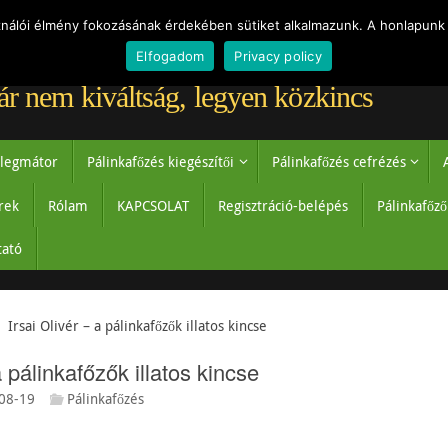
Törvények
Vásárlói véleménye
ználói élmény fokozásának érdekében sütiket alkalmazunk. A honlapunk 
Elfogadom
Privacy policy
ár nem kiváltság, legyen közkincs
legmátor
Pálinkafőzés kiegészítői
Pálinkafőzés cefrézés
rek
Rólam
KAPCSOLAT
Regisztráció-belépés
Pálinkafőz
tató
Irsai Olivér – a pálinkafőzők illatos kincse
a pálinkafőzők illatos kincse
08-19
Pálinkafőzés