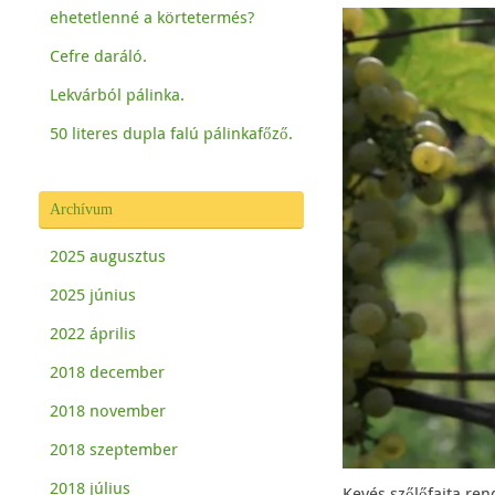
ehetetlenné a körtetermés?
Cefre daráló.
Lekvárból pálinka.
50 literes dupla falú pálinkafőző.
Archívum
2025 augusztus
2025 június
2022 április
2018 december
2018 november
2018 szeptember
2018 július
Kevés szőlőfajta ren