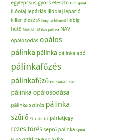
egylépcsős
gyors élesztő
Hűtőspirál
illóolaj lepárlás
illóolaj lepárló
killer élesztő
liebig
Konyhai hőmérő
hűtő
NAV
Máklikőr
Mákos pálinka
opálos
opálosodás
pálinka
pálinka
pálinka adó
pálinkafőzés
pálinkafőző
Pálinkafőző hűtő
pálinka opálosodása
pálinka
pálinka szűrés
szűrő
párlatjegy
Párahőmérő
rezes törés
seprő pálinka
Spirál
szedd magad
szilva
hűtő