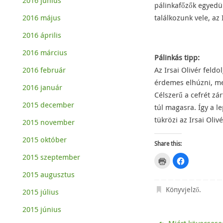
2016 június
pálinkafőzők egyedül
2016 május
találkozunk vele, az
2016 április
2016 március
Pálinkás tipp:
2016 február
Az Irsai Olivér feld
érdemes elhúzni, mer
2016 január
Célszerű a cefrét zá
2015 december
túl magasra. Így a 
tükrözi az Irsai Oliv
2015 november
2015 október
Share this:
2015 szeptember
C
C
l
l
i
i
2015 augusztus
c
c
k
k
t
t
Könyvjelző
.
2015 július
o
o
p
s
r
h
2015 június
i
a
n
r