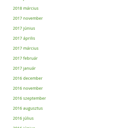
w
(
w
O
2018 március
i
p
n
e
d
n
2017 november
o
s
w
i
)
n
2017 június
n
e
w
2017 április
w
i
n
2017 március
d
o
w
2017 február
)
2017 január
2016 december
2016 november
2016 szeptember
2016 augusztus
2016 július