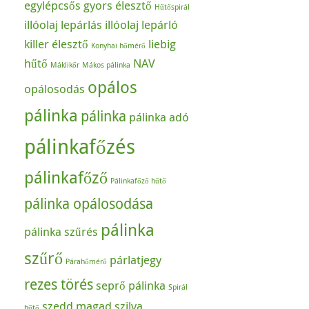
egylépcsős
gyors élesztő
Hűtőspirál
illóolaj lepárlás
illóolaj lepárló
killer élesztő
liebig
Konyhai hőmérő
hűtő
NAV
Máklikőr
Mákos pálinka
opálos
opálosodás
pálinka
pálinka
pálinka adó
pálinkafőzés
pálinkafőző
Pálinkafőző hűtő
pálinka opálosodása
pálinka
pálinka szűrés
szűrő
párlatjegy
Párahőmérő
rezes törés
seprő pálinka
Spirál
szedd magad
szilva
hűtő