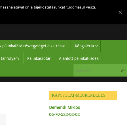
k
Rólam
Regisztráció-belépés
Hírek
Adatvédelmi tájékoztató
használatával ön a tájékoztatásunkat tudomásul veszi.
A pálinkafőző részegységei alkatrészei
Képgaléria
ő tanfolyam
Pálinkaszótár
Ajánlott pálinkafőzdék
KAPCSOLAT-MEGRENDELÉS
Demendi Miklós
06-70-522-02-02