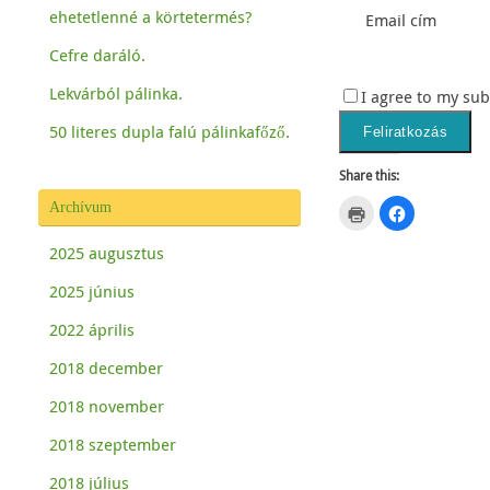
ehetetlenné a körtetermés?
Email cím
Cefre daráló.
Lekvárból pálinka.
I agree to my sub
50 literes dupla falú pálinkafőző.
Share this:
Archívum
C
C
l
l
i
i
c
c
2025 augusztus
k
k
t
t
o
o
2025 június
p
s
r
h
2022 április
i
a
n
r
t
e
2018 december
(
o
O
n
p
F
2018 november
e
a
n
c
s
e
2018 szeptember
i
b
n
o
n
o
2018 július
e
k