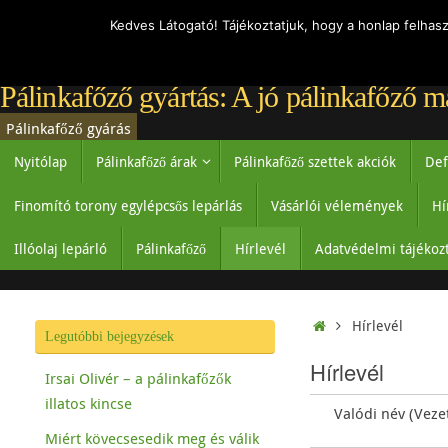
Kedves Látogató! Tájékoztatjuk, hogy a honlap felhas
Pálinkafőző gyártás: A jó pálinkafőző m
Pálinkafőző gyárás
Nyitólap
Pálinkafőző árak
Pálinkafőző szettek akciók
Def
Finomító torony egylépcsős lepárlás
Vásárlói vélemények
Hí
Illóolaj lepárló
Pálinkafőző
Hírlevél
Adatvédelmi tájékoz
Hírlevél
Legutóbbi bejegyzések
Hírlevél
Irsai Olivér – a pálinkafőzők
illatos kincse
Valódi név (Veze
Miért kövecsesedik meg és válik