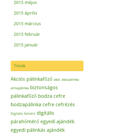
2015 május
2015 április
2015 március
2015 február
2015 január
Témák
Akciós pálinkafőző
akác
akácpálinka
biztonságos
almapálinka
pálinkafőző
bodza cefre
bodzapálinka
cefre
cefrézés
digitális
Digitális hőmérő
párahőmérő
egyedi ajándék
egyedi pálinkás ajándék