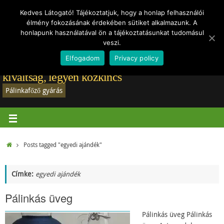
Törvények
Vásárlói vélemények
Rólam
Regisztráció-belépés
Hírek
Kedves Látogató! Tájékoztatjuk, hogy a honlap felhasználói
élmény fokozásának érdekében sütiket alkalmazunk. A
Adatvédelmi tájékoztató
honlapunk használatával ön a tájékoztatásunkat tudomásul
veszi.
Elfogadom
Privacy policy
Pálinkafőző gyártás: A jó pálinkafőző már nem
kiváltság, legyen közkincs
Pálinkafőző gyárás
Posts tagged "egyedi ajándék"
Címke:
egyedi ajándék
Pálinkás üveg
Pálinkás üveg Pálinkás