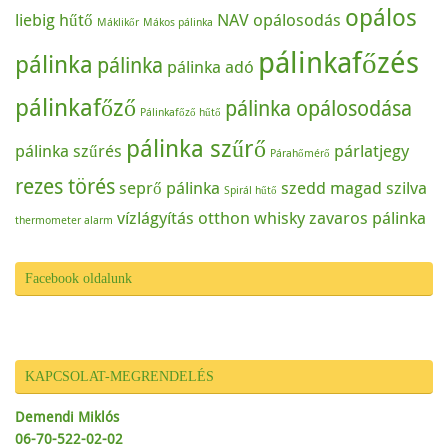
opálos
liebig hűtő
NAV
opálosodás
Máklikőr
Mákos pálinka
pálinkafőzés
pálinka
pálinka
pálinka adó
pálinkafőző
pálinka opálosodása
Pálinkafőző hűtő
pálinka szűrő
pálinka szűrés
párlatjegy
Párahőmérő
rezes törés
seprő pálinka
szedd magad
szilva
Spirál hűtő
vízlágyítás otthon
whisky
zavaros pálinka
thermometer alarm
Facebook oldalunk
KAPCSOLAT-MEGRENDELÉS
Demendi Miklós
06-70-522-02-02