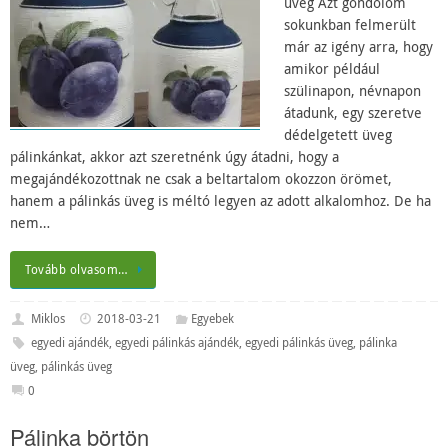
üveg Azt gondolom
sokunkban felmerült
már az igény arra, hogy
amikor például
szülinapon, névnapon
átadunk, egy szeretve
dédelgetett üveg
pálinkánkat, akkor azt szeretnénk úgy átadni, hogy a
megajándékozottnak ne csak a beltartalom okozzon örömet,
hanem a pálinkás üveg is méltó legyen az adott alkalomhoz. De ha
nem…
Tovább olvasom…
Miklos
2018-03-21
Egyebek
egyedi ajándék
,
egyedi pálinkás ajándék
,
egyedi pálinkás üveg
,
pálinka
üveg
,
pálinkás üveg
0
Pálinka börtön