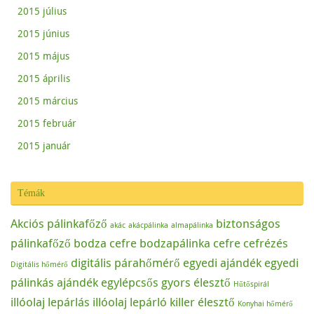
2015 július
2015 június
2015 május
2015 április
2015 március
2015 február
2015 január
Témák
Akciós pálinkafőző
biztonságos
akác
akácpálinka
almapálinka
pálinkafőző
bodza cefre
bodzapálinka
cefre
cefrézés
digitális párahőmérő
egyedi ajándék
egyedi
Digitális hőmérő
pálinkás ajándék
egylépcsős
gyors élesztő
Hűtőspirál
illóolaj lepárlás
illóolaj lepárló
killer élesztő
Konyhai hőmérő