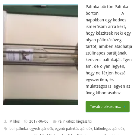
Pálinka börtön Pálinka
börtön A
napokban egy kedves
ismerősöm arra kért,
hogy készítsek Neki egy
olyan pálinkásüveg
tartót, amiben átadhatja
szülinapos barátjának,
kedvenc pálinkáját. Igen
ám, de olyan legyen,
hogy ne férjen hozzá
egyszerűen, és
mulatságos is legyen az
üveg kibontásához…
Tovább olvasom…
Miklos
2017-06-06
Pálinkafőző kiegészítői
buli pálinka
,
egyedi ajándék
,
egyedi pálinkás ajándék
,
különleges ajándék
,