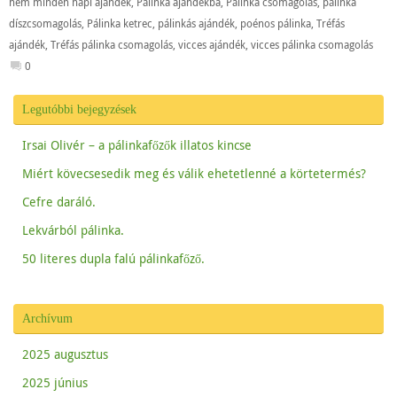
nem minden napi ajándék
,
Pálinka ajándékba
,
Pálinka csomagolás
,
pálinka
díszcsomagolás
,
Pálinka ketrec
,
pálinkás ajándék
,
poénos pálinka
,
Tréfás
ajándék
,
Tréfás pálinka csomagolás
,
vicces ajándék
,
vicces pálinka csomagolás
0
Legutóbbi bejegyzések
Irsai Olivér – a pálinkafőzők illatos kincse
Miért kövecsesedik meg és válik ehetetlenné a körtetermés?
Cefre daráló.
Lekvárból pálinka.
50 literes dupla falú pálinkafőző.
Archívum
2025 augusztus
2025 június