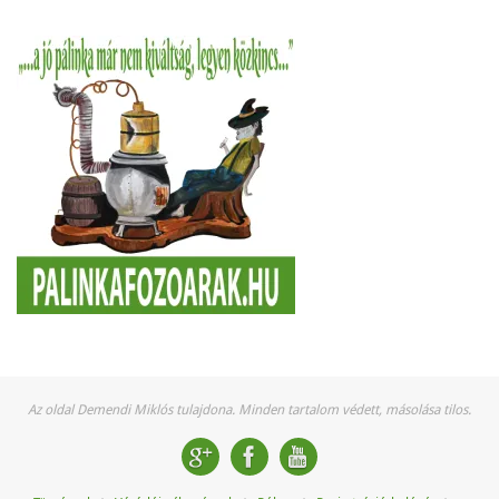
Az oldal Demendi Miklós tulajdona. Minden tartalom védett, másolása tilos.