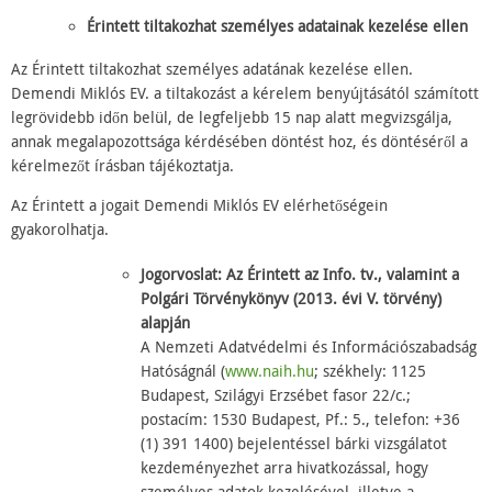
Érintett tiltakozhat személyes adatainak kezelése ellen
Az Érintett tiltakozhat személyes adatának kezelése ellen.
Demendi Miklós EV. a tiltakozást a kérelem benyújtásától számított
legrövidebb időn belül, de legfeljebb 15 nap alatt megvizsgálja,
annak megalapozottsága kérdésében döntést hoz, és döntéséről a
kérelmezőt írásban tájékoztatja.
Az Érintett a jogait Demendi Miklós EV elérhetőségein
gyakorolhatja.
Jogorvoslat: Az Érintett az Info. tv., valamint a
Polgári Törvénykönyv (2013. évi V. törvény)
alapján
A Nemzeti Adatvédelmi és Információszabadság
Hatóságnál (
www.naih.hu
; székhely: 1125
Budapest, Szilágyi Erzsébet fasor 22/c.;
postacím: 1530 Budapest, Pf.: 5., telefon: +36
(1) 391 1400) bejelentéssel bárki vizsgálatot
kezdeményezhet arra hivatkozással, hogy