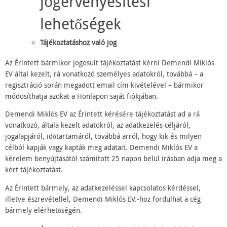
jogérvényesítési
lehetőségek
Tájékoztatáshoz való jog
Az Érintett bármikor jogosult tájékoztatást kérni Demendi Miklós
EV által kezelt, rá vonatkozó személyes adatokról, továbbá – a
regisztráció során megadott email cím kivételével – bármikor
módosíthatja azokat a Honlapon saját fiókjában.
Demendi Miklós EV az Érintett kérésére tájékoztatást ad a rá
vonatkozó, általa kezelt adatokról, az adatkezelés céljáról,
jogalapjáról, időtartamáról, továbbá arról, hogy kik és milyen
célból kapják vagy kapták meg adatait. Demendi Miklós EV a
kérelem benyújtásától számított 25 napon belül írásban adja meg a
kért tájékoztatást.
Az Érintett bármely, az adatkezeléssel kapcsolatos kérdéssel,
illetve észrevétellel, Demendi Miklós EV.-hoz fordulhat a cég
bármely elérhetőségén.