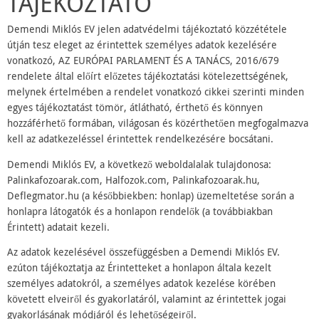
TÁJÉKOZTATÓ
Demendi Miklós EV jelen adatvédelmi tájékoztató közzététele
útján tesz eleget az érintettek személyes adatok kezelésére
vonatkozó, AZ EURÓPAI PARLAMENT ÉS A TANÁCS, 2016/679
rendelete által előírt előzetes tájékoztatási kötelezettségének,
melynek értelmében a rendelet vonatkozó cikkei szerinti minden
egyes tájékoztatást tömör, átlátható, érthető és könnyen
hozzáférhető formában, világosan és közérthetően megfogalmazva
kell az adatkezeléssel érintettek rendelkezésére bocsátani.
Demendi Miklós EV, a következő weboldalalak tulajdonosa:
Palinkafozoarak.com, Halfozok.com, Palinkafozoarak.hu,
Deflegmator.hu (a későbbiekben: honlap) üzemeltetése során a
honlapra látogatók és a honlapon rendelők (a továbbiakban
Érintett) adatait kezeli.
Az adatok kezelésével összefüggésben a Demendi Miklós EV.
ezúton tájékoztatja az Érintetteket a honlapon általa kezelt
személyes adatokról, a személyes adatok kezelése körében
követett elveiről és gyakorlatáról, valamint az érintettek jogai
gyakorlásának módjáról és lehetőségeiről.