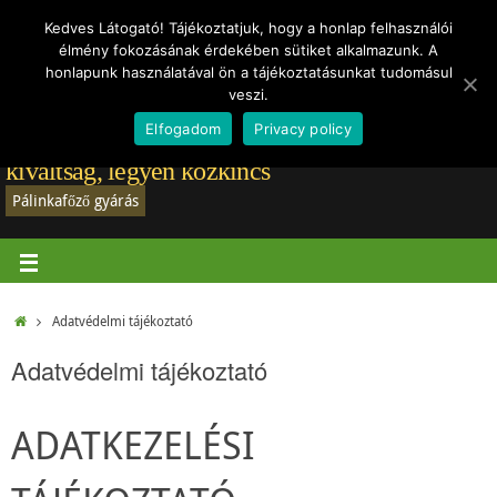
Törvények
Vásárlói vélemények
Rólam
Regisztráció-belépés
Hírek
Kedves Látogató! Tájékoztatjuk, hogy a honlap felhasználói
élmény fokozásának érdekében sütiket alkalmazunk. A
Adatvédelmi tájékoztató
honlapunk használatával ön a tájékoztatásunkat tudomásul
veszi.
Elfogadom
Privacy policy
Pálinkafőző gyártás: A jó pálinkafőző már nem
kiváltság, legyen közkincs
Pálinkafőző gyárás
Adatvédelmi tájékoztató
Adatvédelmi tájékoztató
ADATKEZELÉSI