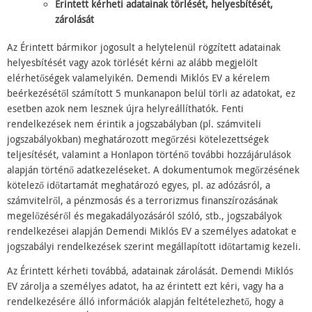
Érintett kérheti adatainak törlését, helyesbítését,
zárolását
Az Érintett bármikor jogosult a helytelenül rögzített adatainak
helyesbítését vagy azok törlését kérni az alább megjelölt
elérhetőségek valamelyikén. Demendi Miklós EV a kérelem
beérkezésétől számított 5 munkanapon belül törli az adatokat, ez
esetben azok nem lesznek újra helyreállíthatók. Fenti
rendelkezések nem érintik a jogszabályban (pl. számviteli
jogszabályokban) meghatározott megőrzési kötelezettségek
teljesítését, valamint a Honlapon történő további hozzájárulások
alapján történő adatkezeléseket. A dokumentumok megőrzésének
kötelező időtartamát meghatározó egyes, pl. az adózásról, a
számvitelről, a pénzmosás és a terrorizmus finanszírozásának
megelőzéséről és megakadályozásáról szóló, stb., jogszabályok
rendelkezései alapján Demendi Miklós EV a személyes adatokat e
jogszabályi rendelkezések szerint megállapított időtartamig kezeli.
Az Érintett kérheti továbbá, adatainak zárolását. Demendi Miklós
EV zárolja a személyes adatot, ha az érintett ezt kéri, vagy ha a
rendelkezésére álló információk alapján feltételezhető, hogy a