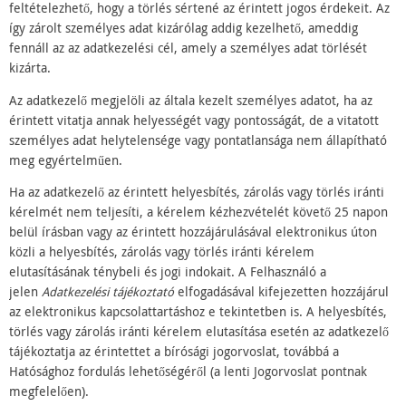
feltételezhető, hogy a törlés sértené az érintett jogos érdekeit. Az
így zárolt személyes adat kizárólag addig kezelhető, ameddig
fennáll az az adatkezelési cél, amely a személyes adat törlését
kizárta.
Az adatkezelő megjelöli az általa kezelt személyes adatot, ha az
érintett vitatja annak helyességét vagy pontosságát, de a vitatott
személyes adat helytelensége vagy pontatlansága nem állapítható
meg egyértelműen.
Ha az adatkezelő az érintett helyesbítés, zárolás vagy törlés iránti
kérelmét nem teljesíti, a kérelem kézhezvételét követő 25 napon
belül írásban vagy az érintett hozzájárulásával elektronikus úton
közli a helyesbítés, zárolás vagy törlés iránti kérelem
elutasításának ténybeli és jogi indokait. A Felhasználó a
jelen
Adatkezelési tájékoztató
elfogadásával kifejezetten hozzájárul
az elektronikus kapcsolattartáshoz e tekintetben is. A helyesbítés,
törlés vagy zárolás iránti kérelem elutasítása esetén az adatkezelő
tájékoztatja az érintettet a bírósági jogorvoslat, továbbá a
Hatósághoz fordulás lehetőségéről (a lenti Jogorvoslat pontnak
megfelelően).