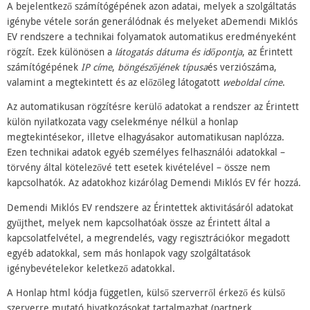
A bejelentkező számítógépének azon adatai, melyek a szolgáltatás
igénybe vétele során generálódnak és melyeket aDemendi Miklós
EV rendszere a technikai folyamatok automatikus eredményeként
rögzít. Ezek különösen a
látogatás dátuma és időpontja
, az Érintett
számítógépének
IP címe
,
böngészőjének típusa
és verziószáma,
valamint a megtekintett és az előzőleg látogatott
weboldal címe
.
Az automatikusan rögzítésre kerülő adatokat a rendszer az Érintett
külön nyilatkozata vagy cselekménye nélkül a honlap
megtekintésekor, illetve elhagyásakor automatikusan naplózza.
Ezen technikai adatok egyéb személyes felhasználói adatokkal –
törvény által kötelezővé tett esetek kivételével – össze nem
kapcsolhatók. Az adatokhoz kizárólag Demendi Miklós EV fér hozzá.
Demendi Miklós EV rendszere az Érintettek aktivitásáról adatokat
gyűjthet, melyek nem kapcsolhatóak össze az Érintett által a
kapcsolatfelvétel, a megrendelés, vagy regisztrációkor megadott
egyéb adatokkal, sem más honlapok vagy szolgáltatások
igénybevételekor keletkező adatokkal.
A Honlap html kódja független, külső szerverről érkező és külső
szerverre mutató hivatkozásokat tartalmazhat (partnerk