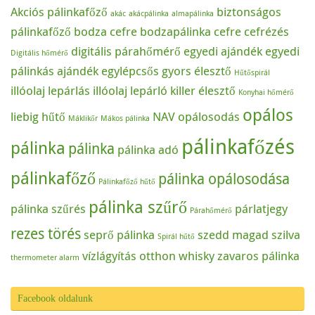
Akciós pálinkafőző
biztonságos
akác
akácpálinka
almapálinka
pálinkafőző
bodza cefre
bodzapálinka
cefre
cefrézés
digitális párahőmérő
egyedi ajándék
egyedi
Digitális hőmérő
pálinkás ajándék
egylépcsős
gyors élesztő
Hűtőspirál
illóolaj lepárlás
illóolaj lepárló
killer élesztő
Konyhai hőmérő
opálos
liebig hűtő
NAV
opálosodás
Máklikőr
Mákos pálinka
pálinkafőzés
pálinka
pálinka
pálinka adó
pálinkafőző
pálinka opálosodása
Pálinkafőző hűtő
pálinka szűrő
pálinka szűrés
párlatjegy
Párahőmérő
rezes törés
seprő pálinka
szedd magad
szilva
Spirál hűtő
vízlágyítás otthon
whisky
zavaros pálinka
thermometer alarm
Facebook oldalunk