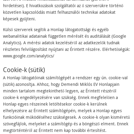
hirdetései). E hivatkozások szolgáltatói az ő szerverükre történő
közvetlen kapcsolódás miatt felhasználói technikai adatokat
képesek gyűjteni.
Külső szerverek segítik a Honlap látogatottsági és egyéb
webanalitikai adatainak független mérését és auditálását (Google
Analytics). A mérési adatok kezeléséről az adatkezelők tudnak
részletes felvilágosítást nyújtani az Érintett részére. Elérhetőségük:
www.google.com/analytics/
Cookie-k (sütik)
A Honlap látogatóinak számítógépét a rendszer egy ún. cookie-val
(sütik) azonosítja. Ahhoz, hogy Demendi Miklós EV Honlapjain
minden tartalom megtekinthető legyen, az Érintett részéről
cookie-k engedélyezésére van szükség. Ennek megfelelően a
Honlap egyes részeinek letöltésekor cookie-k kerülnek
elhelyezésre az Érintett számítógépén, melyek a Honlap egyes
funkcióinak működéséhez szükségesek. A cookie-k olyan kisméretű
szövegfájlok, melyeket a számítógép és a böngésző elment. Ennek
megtörténtéről az Érintett nem kap további értesítést.