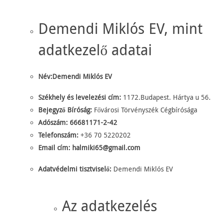
Demendi Miklós EV, mint
adatkezelő adatai
Név:
Demendi Miklós EV
Székhely és levelezési cím:
1172.Budapest. Hártya u 56.
Bejegyző Bíróság:
Fővárosi Törvényszék Cégbírósága
Adószám:
66681171-2-42
Telefonszám:
+36 70 5220202
Email cím:
halmiki65@gmail.com
Adatvédelmi tisztviselő:
Demendi Miklós EV
Az adatkezelés