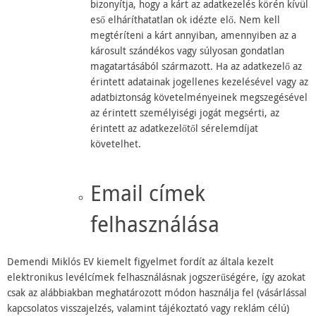
bizonyítja, hogy a kárt az adatkezelés körén kívül
eső elháríthatatlan ok idézte elő. Nem kell
megtéríteni a kárt annyiban, amennyiben az a
károsult szándékos vagy súlyosan gondatlan
magatartásából származott. Ha az adatkezelő az
érintett adatainak jogellenes kezelésével vagy az
adatbiztonság követelményeinek megszegésével
az érintett személyiségi jogát megsérti, az
érintett az adatkezelőtől sérelemdíjat
követelhet.
Email címek
felhasználása
Demendi Miklós EV kiemelt figyelmet fordít az általa kezelt
elektronikus levélcímek felhasználásnak jogszerűségére, így azokat
csak az alábbiakban meghatározott módon használja fel (vásárlással
kapcsolatos visszajelzés, valamint tájékoztató vagy reklám célú)