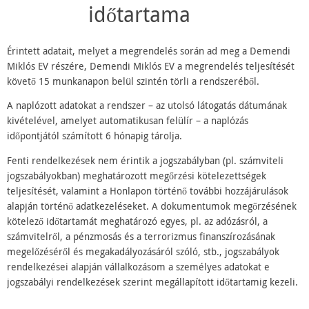
időtartama
Érintett adatait, melyet a megrendelés során ad meg a Demendi
Miklós EV részére, Demendi Miklós EV a megrendelés teljesítését
követő 15 munkanapon belül szintén törli a rendszeréből.
A naplózott adatokat a rendszer – az utolsó látogatás dátumának
kivételével, amelyet automatikusan felülír – a naplózás
időpontjától számított 6 hónapig tárolja.
Fenti rendelkezések nem érintik a jogszabályban (pl. számviteli
jogszabályokban) meghatározott megőrzési kötelezettségek
teljesítését, valamint a Honlapon történő további hozzájárulások
alapján történő adatkezeléseket. A dokumentumok megőrzésének
kötelező időtartamát meghatározó egyes, pl. az adózásról, a
számvitelről, a pénzmosás és a terrorizmus finanszírozásának
megelőzéséről és megakadályozásáról szóló, stb., jogszabályok
rendelkezései alapján vállalkozásom a személyes adatokat e
jogszabályi rendelkezések szerint megállapított időtartamig kezeli.