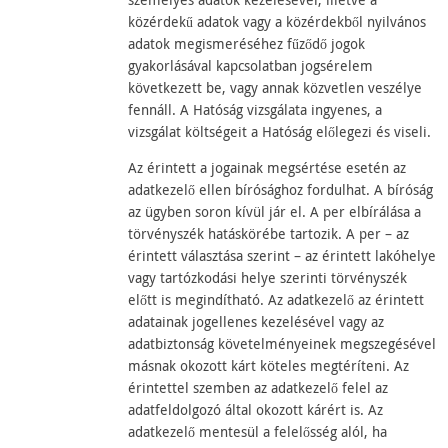
személyes adatok kezelésével, illetve a
közérdekű adatok vagy a közérdekből nyilvános
adatok megismeréséhez fűződő jogok
gyakorlásával kapcsolatban jogsérelem
következett be, vagy annak közvetlen veszélye
fennáll. A Hatóság vizsgálata ingyenes, a
vizsgálat költségeit a Hatóság előlegezi és viseli.
Az érintett a jogainak megsértése esetén az
adatkezelő ellen bírósághoz fordulhat. A bíróság
az ügyben soron kívül jár el. A per elbírálása a
törvényszék hatáskörébe tartozik. A per – az
érintett választása szerint – az érintett lakóhelye
vagy tartózkodási helye szerinti törvényszék
előtt is megindítható. Az adatkezelő az érintett
adatainak jogellenes kezelésével vagy az
adatbiztonság követelményeinek megszegésével
másnak okozott kárt köteles megtéríteni. Az
érintettel szemben az adatkezelő felel az
adatfeldolgozó által okozott kárért is. Az
adatkezelő mentesül a felelősség alól, ha