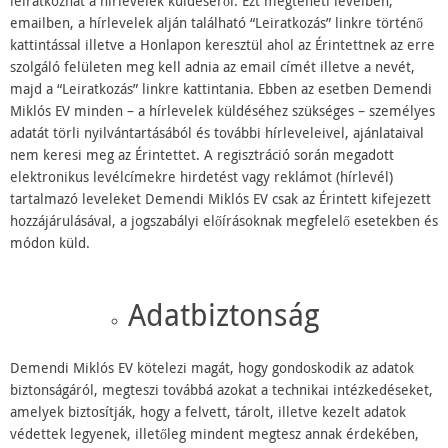
leiratkozhat a hírlevelek küldéséről. Ezt megteheti levélben,
emailben, a hírlevelek alján található “Leiratkozás” linkre történő
kattintással illetve a Honlapon keresztül ahol az Érintettnek az erre
szolgáló felületen meg kell adnia az email címét illetve a nevét,
majd a “Leiratkozás” linkre kattintania. Ebben az esetben Demendi
Miklós EV minden – a hírlevelek küldéséhez szükséges – személyes
adatát törli nyilvántartásából és további hírleveleivel, ajánlataival
nem keresi meg az Érintettet. A regisztráció során megadott
elektronikus levélcímekre hirdetést vagy reklámot (hírlevél)
tartalmazó leveleket Demendi Miklós EV csak az Érintett kifejezett
hozzájárulásával, a jogszabályi előírásoknak megfelelő esetekben és
módon küld.
Adatbiztonság
Demendi Miklós EV kötelezi magát, hogy gondoskodik az adatok
biztonságáról, megteszi továbbá azokat a technikai intézkedéseket,
amelyek biztosítják, hogy a felvett, tárolt, illetve kezelt adatok
védettek legyenek, illetőleg mindent megtesz annak érdekében,