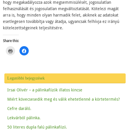
hogy megakadályozza azok megsemmisülését, jogosulatlan
felhasználását és jogosulatlan megváltoztatását. Kötelezi magát
arra is, hogy minden olyan harmadik felet, akiknek az adatokat
esetlegesen továbbítja vagy átadja, ugyancsak felhívja ez irányú
kötelezettségeinek teljesítésére.
Share this:
C
C
l
l
i
i
c
c
k
k
t
t
o
o
p
s
r
h
Legutóbbi bejegyzések
i
a
n
r
t
e
Irsai Olivér – a pálinkafőzők illatos kincse
(
o
O
n
p
F
Miért kövecsesedik meg és válik ehetetlenné a körtetermés?
e
a
n
c
Cefre daráló.
s
e
i
b
n
o
Lekvárból pálinka.
n
o
e
k
w
(
50 literes dupla falú pálinkafőző.
w
O