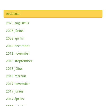
i
p
n
e
d
n
o
s
Archívum
w
i
)
n
n
e
2025 augusztus
w
w
2025 június
i
n
d
2022 április
o
w
)
2018 december
2018 november
2018 szeptember
2018 július
2018 március
2017 november
2017 június
2017 április