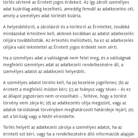
törlés sértené az Érintett jogos érdekeit. Az így zárolt személyes
adat kizárólag addig kezelhető, ameddig fennáll az adatkezelési cél,
amely a személyes adat törlését kizárta.
A helyesbítésről, a zárolásról és a törlésről az Érintettet, továbbá
mindazokat értesíteni kell, akiknek korábban az adatot adatkezelés
céljára továbbították. Az értesítés mellőzhető, ha ez az adatkezelés
céljára való tekintettel az Érintett jogos érdekét nem sérti.
Ha a személyes adat a valóságnak nem felel meg, és a valóságnak
megfelelő személyes adat az adatkezelő rendelkezésére áll, a
személyes adatot az adatkezelő helyesbíti.
A személyes adatot törölni kell, ha (a) kezelése jogellenes; (b) az
érintett a megfelelő módon kéri; (c) az hiányos vagy téves – és ez
az állapot jogszerűen nem orvosolható -, feltéve, hogy a törlést
törvény nem zárja ki; (d) az adatkezelés célja megszűnt, vagy az
adatok tárolásának törvényben meghatározott határideje lejárt; (e)
azt a bíróság vagy a NAIH elrendelte.
Törlés helyett az adatkezelő zárolja a személyes adatot, ha az
érintett ezt kéri, vagy ha a rendelkezésére álló információk alapján