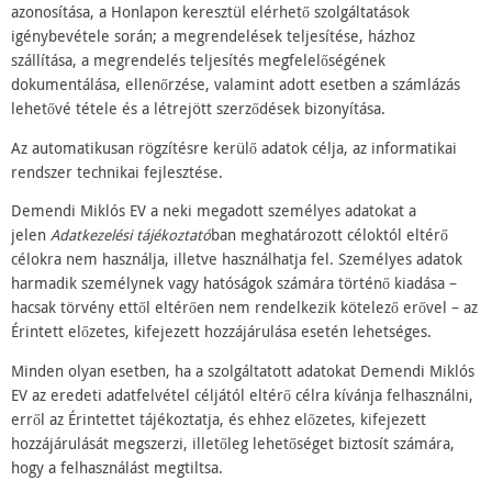
azonosítása, a Honlapon keresztül elérhető szolgáltatások
igénybevétele során; a megrendelések teljesítése, házhoz
szállítása, a megrendelés teljesítés megfelelőségének
dokumentálása, ellenőrzése, valamint adott esetben a számlázás
lehetővé tétele és a létrejött szerződések bizonyítása.
Az automatikusan rögzítésre kerülő adatok célja, az informatikai
rendszer technikai fejlesztése.
Demendi Miklós EV a neki megadott személyes adatokat a
jelen
Adatkezelési tájékoztató
ban meghatározott céloktól eltérő
célokra nem használja, illetve használhatja fel. Személyes adatok
harmadik személynek vagy hatóságok számára történő kiadása –
hacsak törvény ettől eltérően nem rendelkezik kötelező erővel – az
Érintett előzetes, kifejezett hozzájárulása esetén lehetséges.
Minden olyan esetben, ha a szolgáltatott adatokat Demendi Miklós
EV az eredeti adatfelvétel céljától eltérő célra kívánja felhasználni,
erről az Érintettet tájékoztatja, és ehhez előzetes, kifejezett
hozzájárulását megszerzi, illetőleg lehetőséget biztosít számára,
hogy a felhasználást megtiltsa.