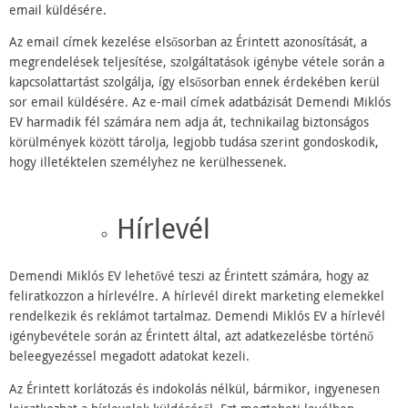
email küldésére.
Az email címek kezelése elsősorban az Érintett azonosítását, a
megrendelések teljesítése, szolgáltatások igénybe vétele során a
kapcsolattartást szolgálja, így elsősorban ennek érdekében kerül
sor email küldésére. Az e-mail címek adatbázisát Demendi Miklós
EV harmadik fél számára nem adja át, technikailag biztonságos
körülmények között tárolja, legjobb tudása szerint gondoskodik,
hogy illetéktelen személyhez ne kerülhessenek.
Hírlevél
Demendi Miklós EV lehetővé teszi az Érintett számára, hogy az
feliratkozzon a hírlevélre. A hírlevél direkt marketing elemekkel
rendelkezik és reklámot tartalmaz. Demendi Miklós EV a hírlevél
igénybevétele során az Érintett által, azt adatkezelésbe történő
beleegyezéssel megadott adatokat kezeli.
Az Érintett korlátozás és indokolás nélkül, bármikor, ingyenesen