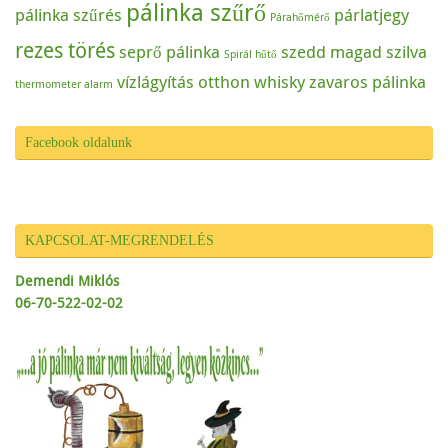
pálinka szűrő
pálinka szűrés
párlatjegy
Párahőmérő
rezes törés
seprő pálinka
szedd magad
szilva
Spirál hűtő
vízlágyítás otthon
whisky
zavaros pálinka
thermometer alarm
Facebook oldalunk
KAPCSOLAT-MEGRENDELÉS
Demendi Miklós
06-70-522-02-02