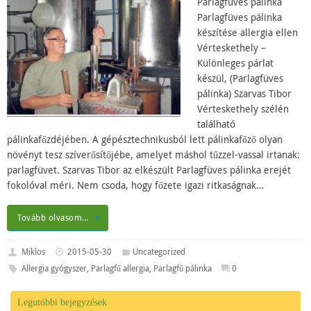
Parlagfüves pálinka
Parlagfüves pálinka
készítése allergia ellen
Vérteskethely –
Különleges párlat
készül, (Parlagfüves
pálinka) Szarvas Tibor
Vérteskethely szélén
található
pálinkafőzdéjében. A gépésztechnikusból lett pálinkafőző olyan
növényt tesz szíverősítőjébe, amelyet máshol tűzzel-vassal irtanak:
parlagfüvet. Szarvas Tibor az elkészült Parlagfüves pálinka erejét
fokolóval méri. Nem csoda, hogy főzete igazi ritkaságnak…
Tovább olvasom…
Miklos
2015-05-30
Uncategorized
Allergia gyógyszer
,
Parlagfű allergia
,
Parlagfű pálinka
0
Legutóbbi bejegyzések