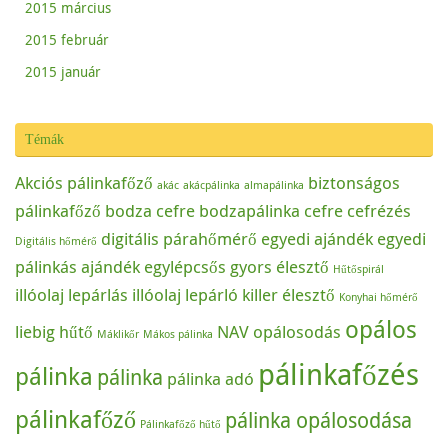
2015 március
2015 február
2015 január
Témák
Akciós pálinkafőző
biztonságos
akác
akácpálinka
almapálinka
pálinkafőző
bodza cefre
bodzapálinka
cefre
cefrézés
digitális párahőmérő
egyedi ajándék
egyedi
Digitális hőmérő
pálinkás ajándék
egylépcsős
gyors élesztő
Hűtőspirál
illóolaj lepárlás
illóolaj lepárló
killer élesztő
Konyhai hőmérő
opálos
liebig hűtő
NAV
opálosodás
Máklikőr
Mákos pálinka
pálinkafőzés
pálinka
pálinka
pálinka adó
pálinkafőző
pálinka opálosodása
Pálinkafőző hűtő