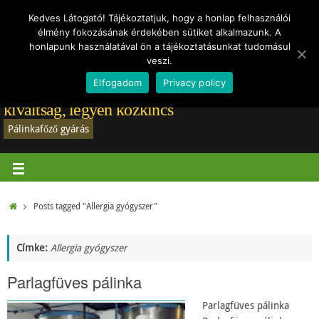
Törvények
Vásárlói vélemények
Rólam
Regisztráció-belépés
Hírek
Kedves Látogató! Tájékoztatjuk, hogy a honlap felhasználói
élmény fokozásának érdekében sütiket alkalmazunk. A
Adatvédelmi tájékoztató
honlapunk használatával ön a tájékoztatásunkat tudomásul
veszi.
Elfogadom
Privacy policy
Pálinkafőző gyártás: A jó pálinkafőző már nem
kiváltság, legyen közkincs
Pálinkafőző gyárás
Posts tagged "Allergia gyógyszer"
Címke:
Allergia gyógyszer
Parlagfüves pálinka
Parlagfüves pálinka