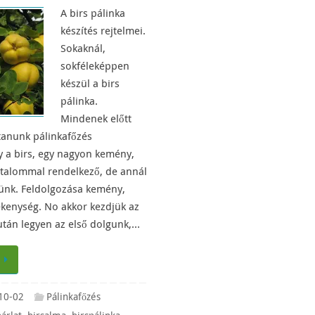
A birs pálinka
készítés rejtelmei.
Sokaknál,
sokféleképpen
készül a birs
pálinka.
Mindenek előtt
rtanunk pálinkafőzés
 a birs, egy nagyon kemény,
artalommal rendelkező, de annál
ünk. Feldolgozása kemény,
kenység. No akkor kezdjük az
után legyen az első dolgunk,…
10-02
Pálinkafőzés