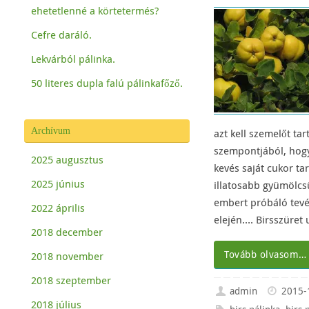
ehetetlenné a körtetermés?
Cefre daráló.
Lekvárból pálinka.
50 literes dupla falú pálinkafőző.
Archívum
azt kell szemelőt ta
szempontjából, hogy
2025 augusztus
kevés saját cukor t
2025 június
illatosabb gyümölcs
embert próbáló tevé
2022 április
elején…. Birsszüret 
2018 december
Tovább olvasom…
2018 november
2018 szeptember
admin
2015-
2018 július