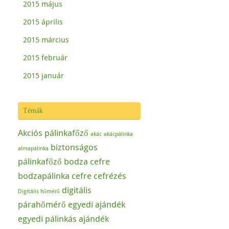
2015 május
2015 április
2015 március
2015 február
2015 január
Témák
Akciós pálinkafőző
akác
akácpálinka
biztonságos
almapálinka
pálinkafőző
bodza cefre
bodzapálinka
cefre
cefrézés
digitális
Digitális hőmérő
párahőmérő
egyedi ajándék
egyedi pálinkás ajándék