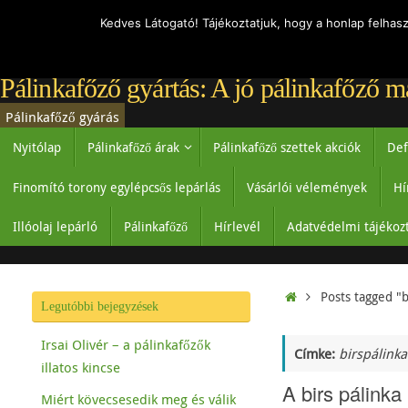
Kedves Látogató! Tájékoztatjuk, hogy a honlap felhas
Pálinkafőző gyártás: A jó pálinkafőző m
Pálinkafőző gyárás
Nyitólap
Pálinkafőző árak
Pálinkafőző szettek akciók
Def
Finomító torony egylépcsős lepárlás
Vásárlói vélemények
Hí
Illóolaj lepárló
Pálinkafőző
Hírlevél
Adatvédelmi tájékoz
Posts tagged "b
Legutóbbi bejegyzések
Irsai Olivér – a pálinkafőzők
Címke:
birspálinka
illatos kincse
A birs pálinka
Miért kövecsesedik meg és válik