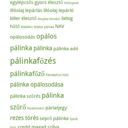
egylépcsős
gyors élesztő
Hűtőspirál
illóolaj lepárlás
illóolaj lepárló
killer élesztő
liebig
Konyhai hőmérő
hűtő
NAV
Máklikőr
Mákos pálinka
opálos
opálosodás
pálinka
pálinka
pálinka adó
pálinkafőzés
pálinkafőző
Pálinkafőző hűtő
pálinka opálosodása
pálinka
pálinka szűrés
szűrő
párlatjegy
Párahőmérő
rezes törés
seprő pálinka
Spirál
szedd magad
szilva
hűtő