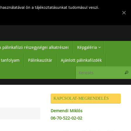
k
Rólam
Regisztráció-belépés
Hírek
Adatvédelmi tájékoztató
használatával ön a tájékoztatásunkat tudomásul veszi.
A pálinkafőző részegységei alkatrészei
Képgaléria
ő tanfolyam
Pálinkaszótár
Ajánlott pálinkafőzdék
KAPCSOLAT-MEGRENDELÉS
Demendi Miklós
06-70-522-02-02