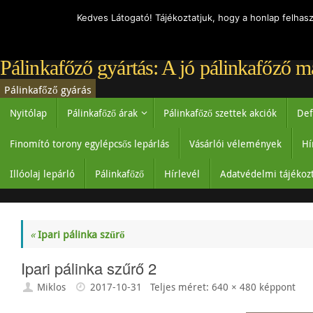
Kedves Látogató! Tájékoztatjuk, hogy a honlap felhas
Pálinkafőző gyártás: A jó pálinkafőző m
Pálinkafőző gyárás
Nyitólap
Pálinkafőző árak
Pálinkafőző szettek akciók
Def
Finomító torony egylépcsős lepárlás
Vásárlói vélemények
Hí
Illóolaj lepárló
Pálinkafőző
Hírlevél
Adatvédelmi tájékoz
«
Ipari pálinka szűrő
Ipari pálinka szűrő 2
Miklos
2017-10-31
Teljes méret:
640 × 480
képpont