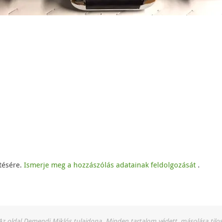
ntésére.
Ismerje meg a hozzászólás adatainak feldolgozását
.
Az oldal Demendi Miklós tulajdona. Minden tartalom védett, másolása tilos